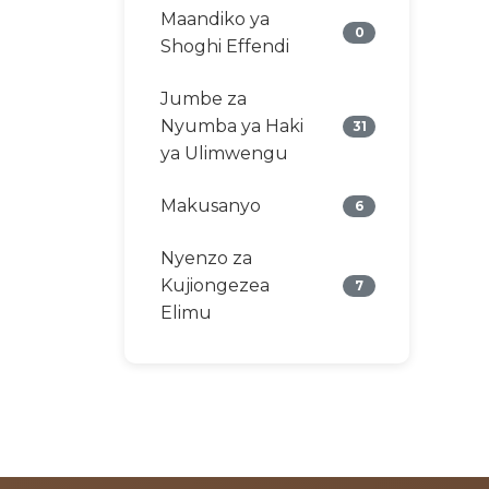
Maandiko ya
0
Shoghi Effendi
Jumbe za
Nyumba ya Haki
31
ya Ulimwengu
Makusanyo
6
Nyenzo za
Kujiongezea
7
Elimu