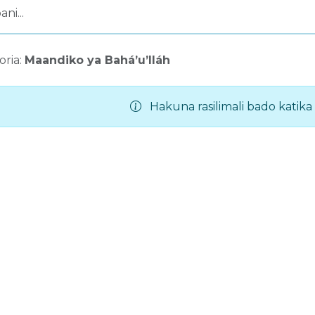
oria:
Maandiko ya Bahá’u’lláh
Hakuna rasilimali bado katika k