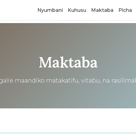
Nyumbani
Kuhusu
Maktaba
Picha
Maktaba
alie maandiko matakatifu, vitabu, na rasilim