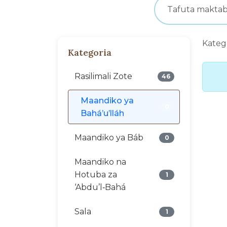
Kateg
Kategoria
Rasilimali Zote
46
Maandiko ya
0
Bahá’u’lláh
Maandiko ya Báb
0
Maandiko na
Hotuba za
1
‘Abdu’l‑Bahá
Sala
1