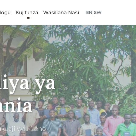
logu
Kujifunza
Wasiliana Nasi
EN
|
SW
auti
ni