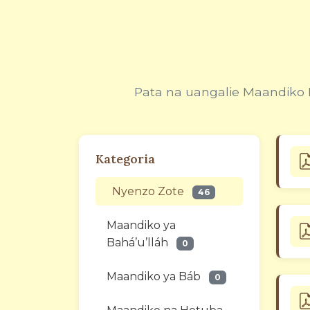
Pata na uangalie Maandiko 
Kategoria
Nyenzo Zote
46
Maandiko ya
Bahá’u’lláh
0
Maandiko ya Báb
0