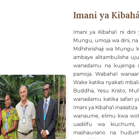
Imani ya Kibahá
Imani ya Kibaha'i ni di
Mungu, umoja wa dini, na
Mdhihirishaji wa Mungu
ambaye alitambulisha u
wanadamu na kujenga du
pamoja. Wabaha'i wana
Wake katika nyakati mbali
Buddha, Yesu Kristo, Mu
wanadamu katika safari y
Imani ya Kibaha'i inasisit
wanaume, elimu kwa wote,
uadilifu wa kiuchumi
mashauriano na hudum