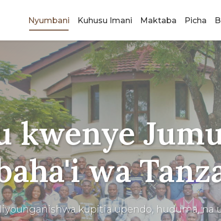
Nyumbani
Kuhusu Imani
Maktaba
Picha
B
ja katika Utof
uhimiza umoja wa binadamu kote ulimwengu