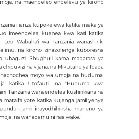
umoja, na maendeleo endelevu ya kiroho
anzania ilianza kupokelewa katika miaka ya
huo imeendelea kuenea kwa kasi katika
. Leo, Wabaha'i wa Tanzania wanashiriki
 kielimu, na kiroho zinazolenga kuboresha
la ubaguzi. Shughuli kama madarasa ya
 chipukizi na vijana, na Mikutano ya Ibada
 zinachochea moyo wa umoja na huduma.
oja katika Utofauti" na "Huduma kwa
ini Tanzania wanaendelea kushirikiana na
a mataifa yote katika kujenga jamii yenye
upendo—jamii inayodhihirisha maneno ya
i moja, na wanadamu ni raia wake."