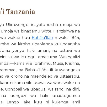
ʼí Tanzania
ni ya Ulimwengu inayofundisha umoja wa
 umoja wa binadamu wote. Ilianzishwa na
 kwa wakati huu
Bahá'u'lláh
mwaka 1844,
jumbe wa kiroho unaolenga kuunganisha
nia yenye haki, amani, na ustawi wa
amini kuwa Mungu ametuma Waangalizi
mbali—kama vile Ibrahimu, Musa, Krishna,
hammad, na Bahá'u'lláh—ili kuwaongoza
ao ya kiroho na maendeleo ya ustaarabu.
iza kanuni kama vile usawa wa wanawake na
 uondoaji wa ubaguzi wa rangi na dini,
, na uongozi wa haki unaotegemea
a. Lengo lake kuu ni kujenga jamii