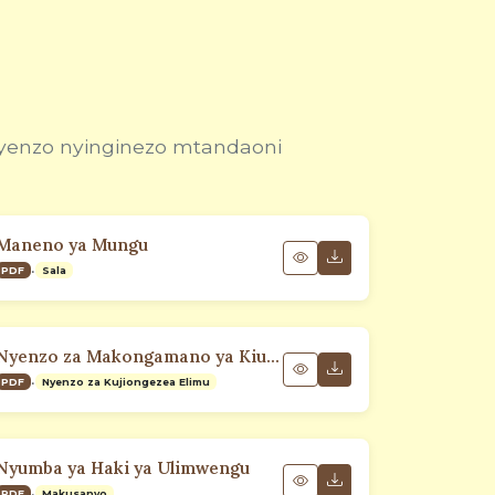
nyenzo nyinginezo mtandaoni
Maneno ya Mungu
•
PDF
Sala
Nyenzo za Makongamano ya Kiulimwengu - Tanzania
•
PDF
Nyenzo za Kujiongezea Elimu
Nyumba ya Haki ya Ulimwengu
•
PDF
Makusanyo