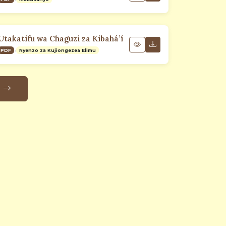
Utakatifu wa Chaguzi za Kibahá’í
•
PDF
Nyenzo za Kujiongezea Elimu