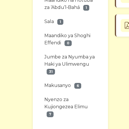
Maandiko na Hotuba
za ‘Abdu’l‑Bahá
1
Sala
1
Maandiko ya Shoghi
Effendi
0
Jumbe za Nyumba ya
Haki ya Ulimwengu
31
Makusanyo
6
Nyenzo za
Kujiongezea Elimu
7