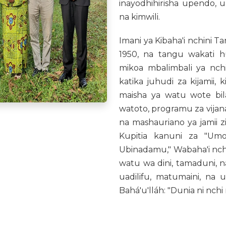
inayodhihirisha upendo, 
na kimwili.
Imani ya Kibaha'i nchini T
1950, na tangu wakati 
mikoa mbalimbali ya nchi
katika juhudi za kijamii,
maisha ya watu wote bi
watoto, programu za vijana
na mashauriano ya jamii
Kupitia kanuni za "Um
Ubinadamu," Wabaha'i nch
watu wa dini, tamaduni, n
uadilifu, matumaini, na 
Bahá'u'lláh: "Dunia ni nch