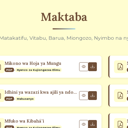
Maktaba
Matakatifu, Vitabu, Barua, Miongozo, Nyimbo na 
Mikono wa Hoja ya Mungu
•
PDF
Nyenzo za Kujiongezea Elimu
Idhini ya wazazi kwa ajili ya ndoa ya Kibahá’i
•
PDF
Makusanyo
Mfuko wa Kibahá’í
•
PDF
Nyenzo za Kujiongezea Elimu