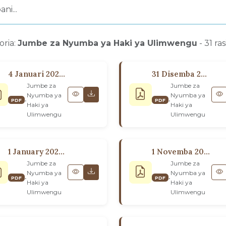
oria:
Jumbe za Nyumba ya Haki ya Ulimwengu
- 31 ras
4 Januari 2026: Kwa Wabahá’í wa Ulimwengu
31 Disemba 2025 Kwa Kongamano la Bodi za Washauri wa Bara
Jumbe za
Jumbe za
Nyumba ya
Nyumba ya
•
•
PDF
PDF
Haki ya
Haki ya
Ulimwengu
Ulimwengu
1 January 2023: Kwa Mabaraza yote ya Kiroho ya Kitaifa
1 Novemba 2022
Jumbe za
Jumbe za
Nyumba ya
Nyumba ya
•
•
PDF
PDF
Haki ya
Haki ya
Ulimwengu
Ulimwengu