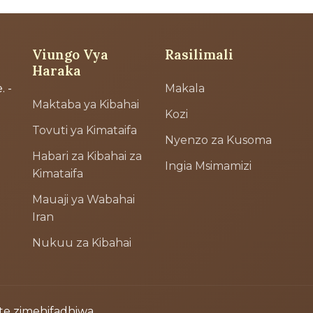
Viungo Vya
Rasilimali
Haraka
. -
Makala
Maktaba ya Kibahai
Kozi
Tovuti ya Kimataifa
Nyenzo za Kusoma
Habari za Kibahai za
Ingia Msimamizi
Kimataifa
Mauaji ya Wabahai
Iran
Nukuu za Kibahai
ote zimehifadhiwa.