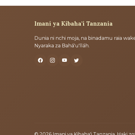
Imani ya Kibaha'i Tanzania
Dunia ni nchi moja, na binadamu raia wake
Nyaraka za Bahá'u'lláh.
© 2026 Imani ya Kibaha'i Tanzania. Haki z