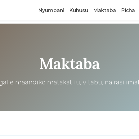
Nyumbani
Kuhusu
Maktaba
Picha
Maktaba
alie maandiko matakatifu, vitabu, na rasilim