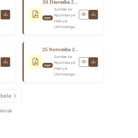
30 Disemba 2021 Kwa Kongamano la Bodi za Washauri wa Bara
Jumbe za
Nyumba ya
•
PDF
Haki ya
Ulimwengu
25 Novemba 2020: Kwa Wabahá’í wa Ulimwengu
Jumbe za
Nyumba ya
•
PDF
Haki ya
Ulimwengu
bele
limali