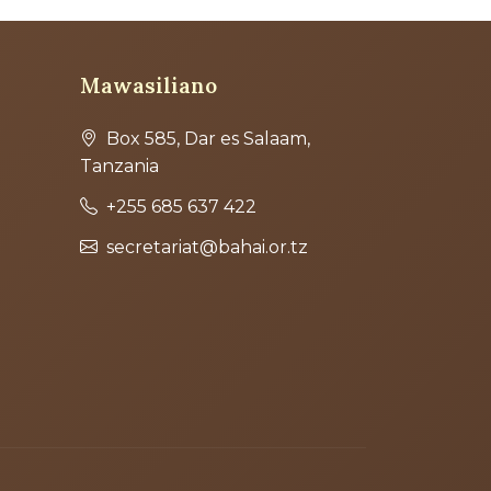
Mawasiliano
Box 585, Dar es Salaam,
Tanzania
+255 685 637 422
secretariat@bahai.or.tz