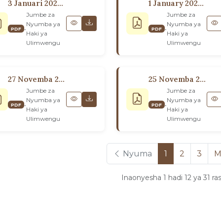
3 Januari 2022: Kwa Washauri Wasaidizi wote kote ulimwenguni
1 January 2022: Kwa Mabaraza yote ya Kiroho ya Kitaifa
Jumbe za
Jumbe za
Nyumba ya
Nyumba ya
•
•
PDF
PDF
Haki ya
Haki ya
Ulimwengu
Ulimwengu
27 Novemba 2021: Kwenye Tukio La Maadhimisho Ya Miaka Mia Moja Ya Kupaa Kwa ‘Abdu’l-Bahá
25 Novemba 2021: Kwa Marafiki Waliokusanyika katika Nchi Takatifu Kuashiria Maadhimisho ya Miaka Mia Moja ya Kupaa kwa ‘Abdu’l-Bahá
Jumbe za
Jumbe za
Nyumba ya
Nyumba ya
•
•
PDF
PDF
Haki ya
Haki ya
Ulimwengu
Ulimwengu
Nyuma
1
2
3
M
Inaonyesha 1 hadi 12 ya 31 rasi