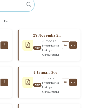
ilimali
28 Novemba 2023: Kwa Wabahá’í wa Ulimwengu
Jumbe za
Nyumba ya
•
PDF
Haki ya
Ulimwengu
4 Januari 2022: Kwa Wabahá’í wa Ulimwengu
Jumbe za
Nyumba ya
•
PDF
Haki ya
Ulimwengu