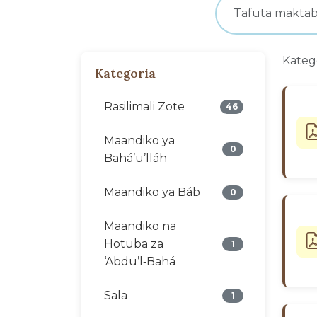
Kateg
Kategoria
Rasilimali Zote
46
Maandiko ya
0
Bahá’u’lláh
Maandiko ya Báb
0
Maandiko na
Hotuba za
1
‘Abdu’l‑Bahá
Sala
1