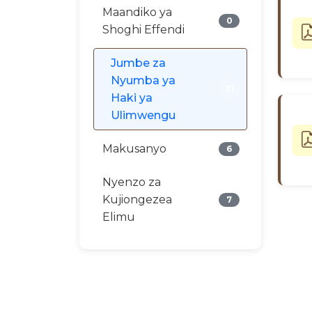
Maandiko ya
0
Shoghi Effendi
Jumbe za
Nyumba ya
31
Haki ya
Ulimwengu
Makusanyo
6
Nyenzo za
Kujiongezea
7
Elimu