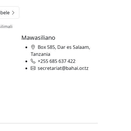
bele
ilimali
Mawasiliano
Box 585, Dar es Salaam,
Tanzania
+255 685 637 422
secretariat@bahai.or.tz