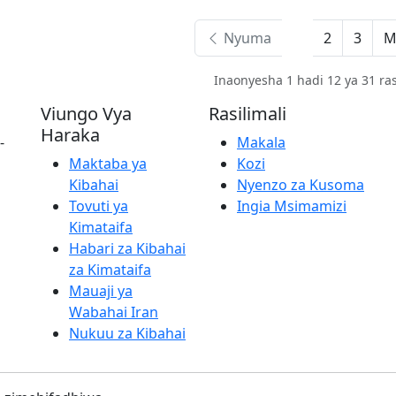
Nyuma
1
2
3
M
Inaonyesha 1 hadi 12 ya 31 ras
Viungo Vya
Rasilimali
Haraka
-
Makala
Maktaba ya
Kozi
Kibahai
Nyenzo za Kusoma
Tovuti ya
Ingia Msimamizi
Kimataifa
Habari za Kibahai
za Kimataifa
Mauaji ya
Wabahai Iran
Nukuu za Kibahai