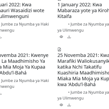
uari 2022: Kwa
1 January 2022: Kwa
auri Wasaidizi wote
Mabaraza yote ya Kiro
 ulimwenguni
Kitaifa
•
Jumbe za Nyumba ya Haki
•
Jumbe za Nyumba ya
PDF
imwengu
ya Ulimwengu
ovemba 2021: Kwenye
25 Novemba 2021: Kw
o La Maadhimisho Ya
Marafiki Waliokusanyi
a Mia Moja Ya Kupaa
katika Nchi Takatifu
‘Abdu’l-Bahá
Kuashiria Maadhimish
Miaka Mia Moja ya Ku
•
Jumbe za Nyumba ya Haki
kwa ‘Abdu’l-Bahá
imwengu
•
Jumbe za Nyumba ya
PDF
ya Ulimwengu