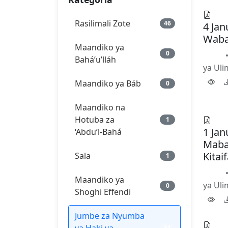
Rasilimali Zote
46
4 Jan
Waba
Maandiko ya
0
PDF
Bahá’u’lláh
ya Ul
Maandiko ya Báb
0
Maandiko na
Hotuba za
1
1 Jan
‘Abdu’l‑Bahá
Mabar
Kitai
Sala
1
PDF
Maandiko ya
ya Ul
0
Shoghi Effendi
Jumbe za Nyumba
31