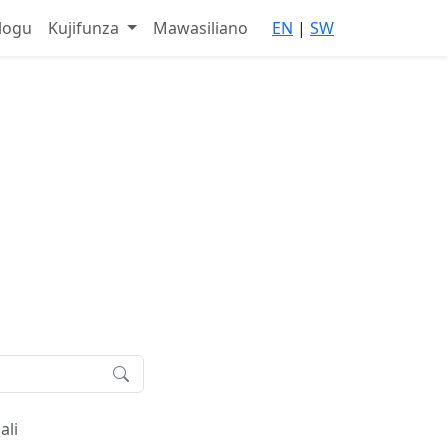
logu
Kujifunza
Mawasiliano
EN
|
SW
i mtandaoni
ali