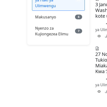
ya Haki ya
3 Jan
Ulimwengu
Wash
kote
Makusanyo
6
PDF
Nyenzo za
ya Ul
7
Kujiongezea Elimu
27 N
Tuki
Miak
Kwa 
PDF
ya Ul