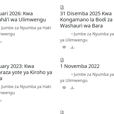
uari 2026: Kwa
31 Disemba 2025 Kwa
há’í wa Ulimwengu
Kongamano la Bodi za
Washauri wa Bara
•
Jumbe za Nyumba ya Haki
•
Jumbe za Nyumba ya
imwengu
PDF
ya Ulimwengu
uary 2023: Kwa
1 Novemba 2022
aza yote ya Kiroho ya
•
Jumbe za Nyumba ya
PDF
fa
ya Ulimwengu
•
Jumbe za Nyumba ya Haki
imwengu