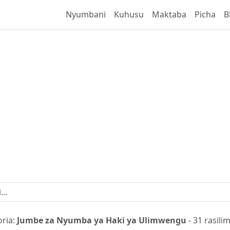
Nyumbani
Kuhusu
Maktaba
Picha
B
Maktaba
ngalie maandiko matakatifu, vitabu, na rasilimal
oria:
Jumbe za Nyumba ya Haki ya Ulimwengu
- 31 rasilim