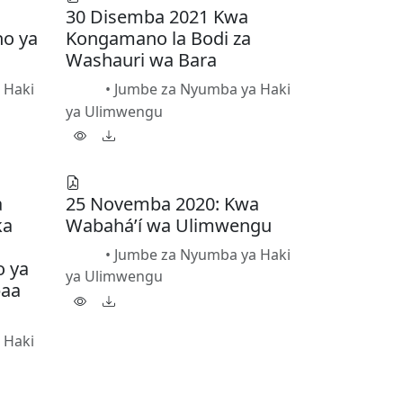
30 Disemba 2021 Kwa
ho ya
Kongamano la Bodi za
Washauri wa Bara
 Haki
•
Jumbe za Nyumba ya Haki
PDF
ya Ulimwengu
a
25 Novemba 2020: Kwa
ka
Wabahá’í wa Ulimwengu
•
Jumbe za Nyumba ya Haki
PDF
o ya
ya Ulimwengu
paa
 Haki